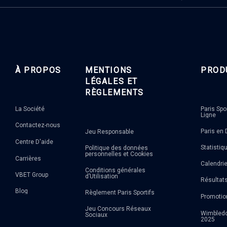
À PROPOS
MENTIONS
PROD
LÉGALES ET
RÈGLEMENTS
La Société
Paris Spor
Ligne
Contactez-nous
Paris en 
Jeu Responsable
Centre D'aide
Statistiq
Politique des données
personnelles et Cookies
Carrières
Calendrie
Conditions générales
VBET Group
d’Utilisation
Résultat
Blog
Règlement Paris Sportifs
Promotio
Jeu Concours Réseaux
Wimbled
Sociaux
2025