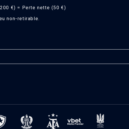
(200 €) = Perte nette (50 €)
eu non-retirable.