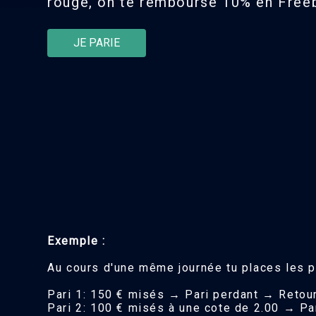
rouge, on te rembourse 10% en Free
JE PARIE
Exemple :
Au cours d'une même journée tu places les p
Pari 1: 150 € misés → Pari perdant → Retour
Pari 2: 100 € misés à une cote de 2.00 → Pa