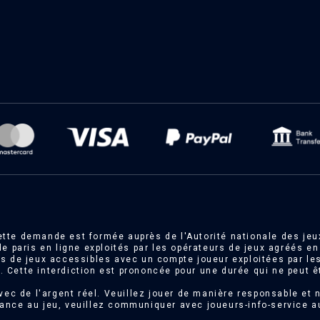
tte demande est formée auprès de l'Autorité nationale des jeux
de paris en ligne exploités par les opérateurs de jeux agréés en 
es de jeux accessibles avec un compte joueur exploitées par les 
 Cette interdiction est prononcée pour une durée qui ne peut êtr
 avec de l'argent réel. Veuillez jouer de manière responsable e
dance au jeu, veuillez communiquer avec joueurs-info-service au