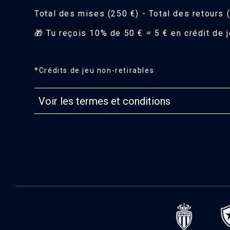
Total des mises (250 €) - Total des retours 
🎁 Tu reçois 10% de 50 € = 5 € en crédit de j
*Crédits de jeu non-retirables
Voir les termes et conditions