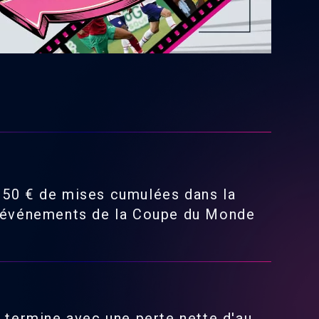
 50 € de mises cumulées dans la
s événements de la Coupe du Monde
e termine avec une perte nette d'au