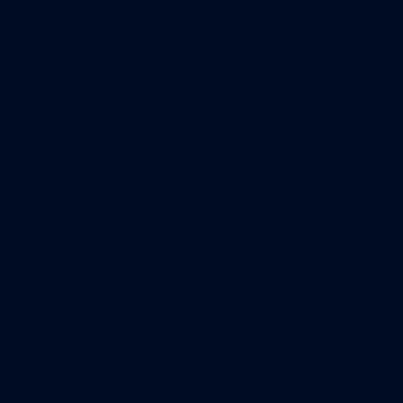
interdits aux mineurs.
Suivez-nous