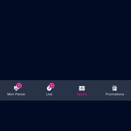
0
0
Mon Panier
Live
Sports
Promotions