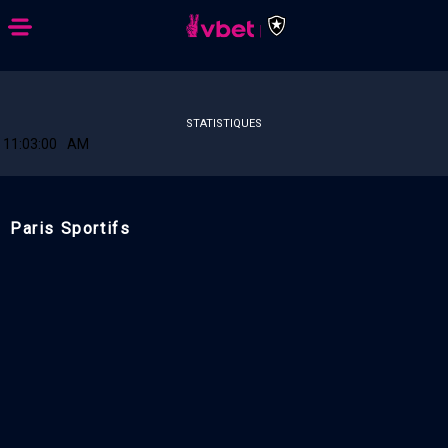
STATISTIQUES
11:03:00
AM
Paris Sportifs