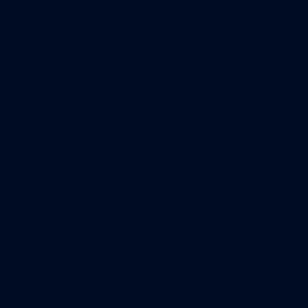
interdits aux mineurs.
Suivez-nous