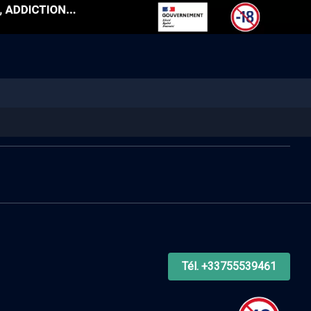
Tél. +33755539461