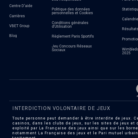
Centre D'aide
Statistiq
Politique des données
personnelles et Cookies
Carrières
Calendrie
Conditions générales
VBET Group
d’Utilisation
Résultat
Blog
Règlement Paris Sportifs
Promotio
Jeu Concours Réseaux
Wimbled
Sociaux
2025
INTERDICTION VOLONTAIRE DE JEUX
Toute personne peut demander à être interdite de jeux. Ce
casinos, dans les clubs de jeux, sur les sites de jeux et 
exploité par La Française des jeux ainsi que sur les born
notamment La Française des jeux et le Pari mutuel urbain.
tacitement.