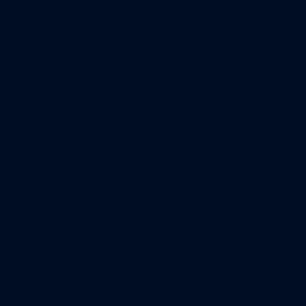
interdits aux mineurs.
Suivez-nous