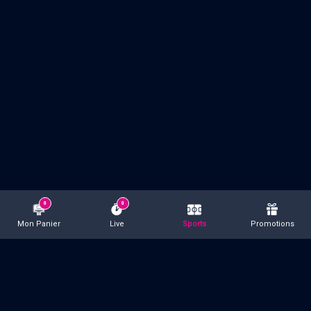
0
0
Mon Panier
Live
Sports
Promotions