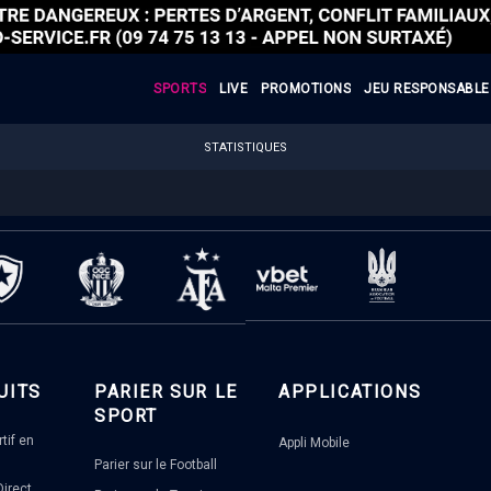
SPORTS
LIVE
PROMOTIONS
JEU RESPONSABLE
STATISTIQUES
UITS
PARIER SUR LE
APPLICATIONS
SPORT
tif en
Appli Mobile
Parier sur le Football
Direct