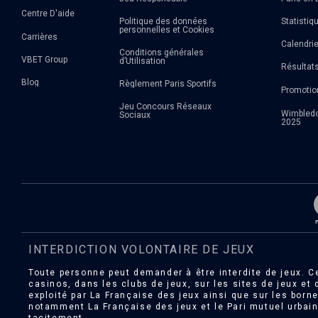
Centre D'aide
Statistiq
Politique des données
personnelles et Cookies
Carrières
Calendrie
Conditions générales
VBET Group
d’Utilisation
Résultat
Blog
Règlement Paris Sportifs
Promotio
Jeu Concours Réseaux
Wimbled
Sociaux
2025
INTERDICTION VOLONTAIRE DE JEUX
Toute personne peut demander à être interdite de jeux. Ce
casinos, dans les clubs de jeux, sur les sites de jeux et 
exploité par La Française des jeux ainsi que sur les born
notamment La Française des jeux et le Pari mutuel urbain.
tacitement.