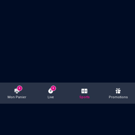
0
0
Mon Panier
Live
Sports
Promotions