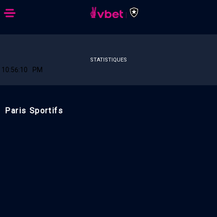
STATISTIQUES
10:56:10
PM
Paris Sportifs