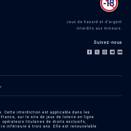
Jeux de hasard et d'argent
interdits aux mineurs.
Suivez-nous
. Cette interdiction est applicable dans les
France, sur le site de jeux de loterie en ligne
opérateurs titulaires de droits exclusifs,
e inférieure à trois ans. Elle est renouvelable