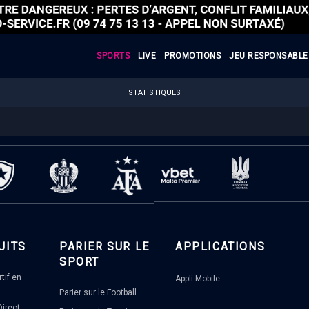
SPORTS
LIVE
PROMOTIONS
JEU RESPONSABLE
STATISTIQUES
UITS
PARIER SUR LE
APPLICATIONS
SPORT
tif en
Appli Mobile
Parier sur le Football
Direct