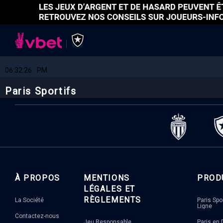
06:32:26
PM
Paris Sportifs
À PROPOS
MENTIONS
PROD
LÉGALES ET
RÈGLEMENTS
La Société
Paris Spor
Ligne
Contactez-nous
Paris en 
Jeu Responsable