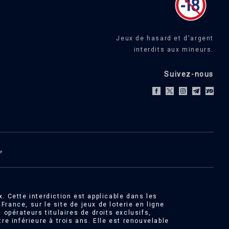
Jeux de hasard et d'argent
interdits aux mineurs.
Suivez-nous
. Cette interdiction est applicable dans les
France, sur le site de jeux de loterie en ligne
opérateurs titulaires de droits exclusifs,
e inférieure à trois ans. Elle est renouvelable