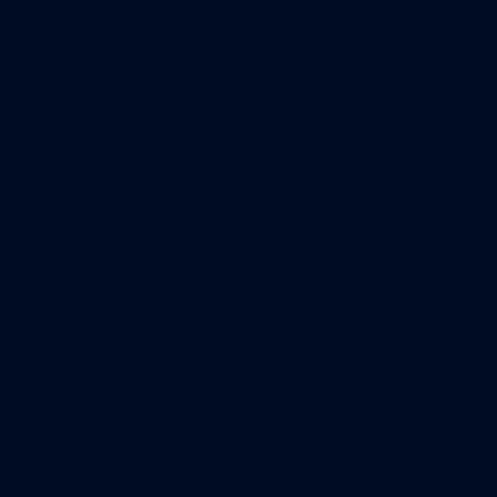
interdits aux mineurs.
Suivez-nous