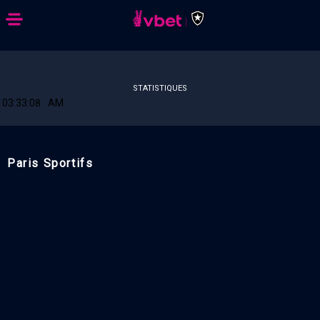
STATISTIQUES
03:33:09
AM
Paris Sportifs