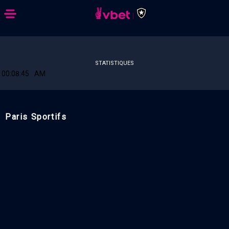
STATISTIQUES
00:08:45
AM
Paris Sportifs