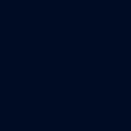
interdits aux mineurs.
Suivez-nous