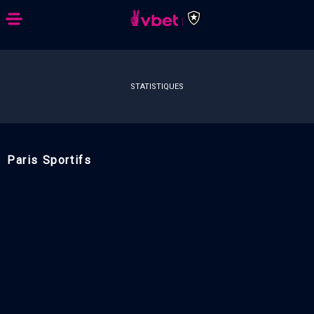
STATISTIQUES
Paris Sportifs