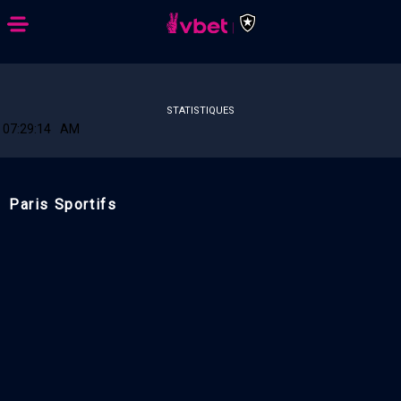
STATISTIQUES
07:29:14
AM
Paris Sportifs