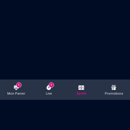
0
0
Mon Panier
Live
Sports
Promotions