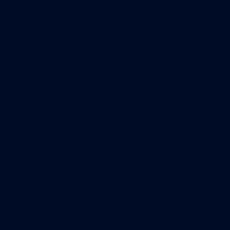
interdits aux mineurs.
Suivez-nous