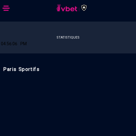
STATISTIQUES
04:56:06
PM
Paris Sportifs