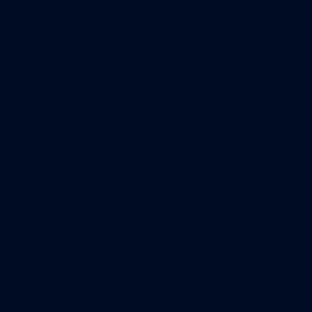
interdits aux mineurs.
Suivez-nous