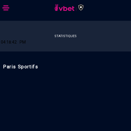
STATISTIQUES
04:18:43
PM
Paris Sportifs