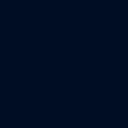
interdits aux mineurs.
Suivez-nous