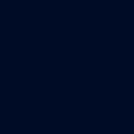
interdits aux mineurs.
Suivez-nous