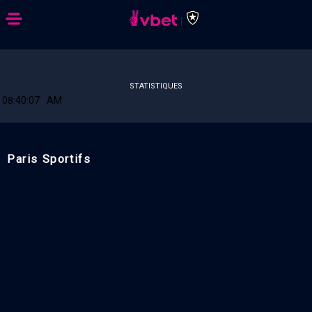
STATISTIQUES
08:40:08
AM
Paris Sportifs