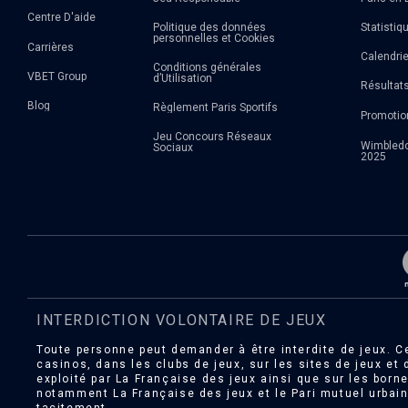
Centre D'aide
Statistiq
Politique des données
personnelles et Cookies
Carrières
Calendrie
Conditions générales
VBET Group
d’Utilisation
Résultat
Blog
Règlement Paris Sportifs
Promotio
Jeu Concours Réseaux
Wimbled
Sociaux
2025
INTERDICTION VOLONTAIRE DE JEUX
Toute personne peut demander à être interdite de jeux. Ce
casinos, dans les clubs de jeux, sur les sites de jeux et 
exploité par La Française des jeux ainsi que sur les born
notamment La Française des jeux et le Pari mutuel urbain.
tacitement.