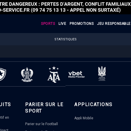
SPORTS
LIVE
PROMOTIONS
JEU RESPONSABLE
STATISTIQUES
UITS
PARIER SUR LE
APPLICATIONS
SPORT
tif en
Appli Mobile
Parier sur le Football
Direct