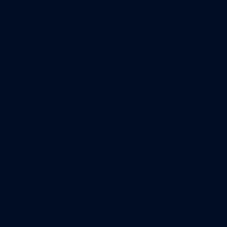
interdits aux mineurs.
Suivez-nous