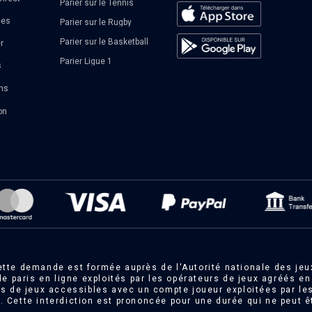
Parier sur le Tennis
ues
Parier sur le Rugby
Parier sur le Basketball
r
Parier Ligue 1
s
ns
on
tte demande est formée auprès de l'Autorité nationale des jeux
de paris en ligne exploités par les opérateurs de jeux agréés en 
es de jeux accessibles avec un compte joueur exploitées par les 
 Cette interdiction est prononcée pour une durée qui ne peut êtr