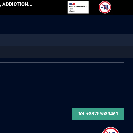
Tél. +33755539461