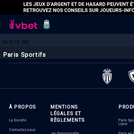
06:25:19
PM
Paris Sportifs
À PROPOS
MENTIONS
PROD
LÉGALES ET
RÈGLEMENTS
La Société
Paris Spor
Ligne
Contactez-nous
Paris en 
Jeu Responsable