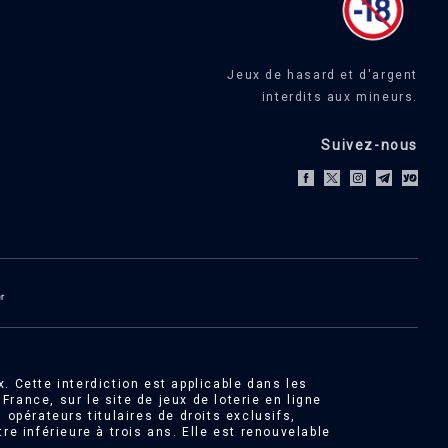
Jeux de hasard et d'argent
interdits aux mineurs.
Suivez-nous
. Cette interdiction est applicable dans les
France, sur le site de jeux de loterie en ligne
opérateurs titulaires de droits exclusifs,
e inférieure à trois ans. Elle est renouvelable