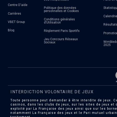
Centre D'aide
Statistiq
Politique des données
personnelles et Cookies
Carrières
Calendrie
Conditions générales
VBET Group
d’Utilisation
Résultat
Blog
Règlement Paris Sportifs
Promotio
Jeu Concours Réseaux
Wimbled
Sociaux
2025
INTERDICTION VOLONTAIRE DE JEUX
Toute personne peut demander à être interdite de jeux. Ce
casinos, dans les clubs de jeux, sur les sites de jeux et 
exploité par La Française des jeux ainsi que sur les born
notamment La Française des jeux et le Pari mutuel urbain.
tacitement.