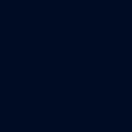
interdits aux mineurs.
Suivez-nous