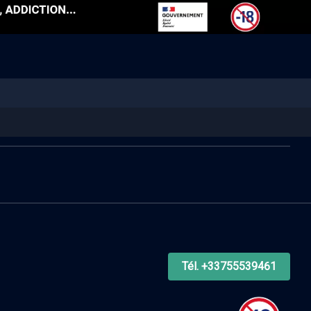
Tél. +33755539461