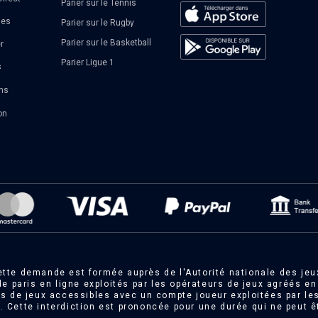
Parier sur le Tennis
ues
Parier sur le Rugby
Parier sur le Basketball
r
Parier Ligue 1
s
ns
on
tte demande est formée auprès de l'Autorité nationale des jeux
de paris en ligne exploités par les opérateurs de jeux agréés en 
es de jeux accessibles avec un compte joueur exploitées par les 
 Cette interdiction est prononcée pour une durée qui ne peut êtr