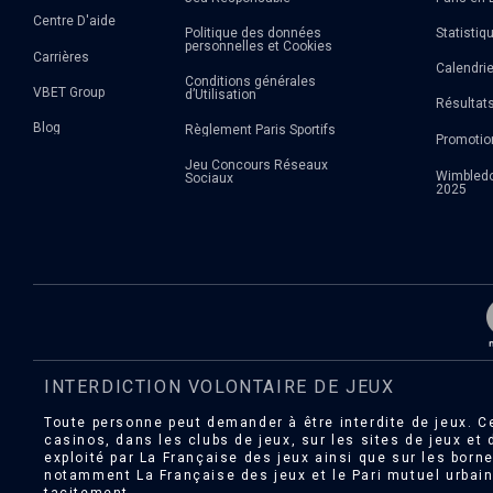
Centre D'aide
Statistiq
Politique des données
personnelles et Cookies
Carrières
Calendrie
Conditions générales
VBET Group
d’Utilisation
Résultat
Blog
Règlement Paris Sportifs
Promotio
Jeu Concours Réseaux
Wimbled
Sociaux
2025
INTERDICTION VOLONTAIRE DE JEUX
Toute personne peut demander à être interdite de jeux. Ce
casinos, dans les clubs de jeux, sur les sites de jeux et 
exploité par La Française des jeux ainsi que sur les born
notamment La Française des jeux et le Pari mutuel urbain.
tacitement.