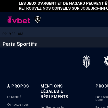
09:19:33
AM
Paris Sportifs
À PROPOS
MENTIONS
PROD
LÉGALES ET
RÈGLEMENTS
La Société
Paris Spor
Ligne
Contactez-nous
Paris en 
Jeu Responsable