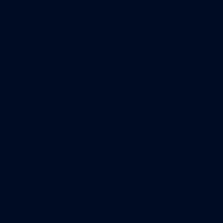
interdits aux mineurs.
Suivez-nous