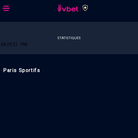
STATISTIQUES
08:29:21
PM
Paris Sportifs