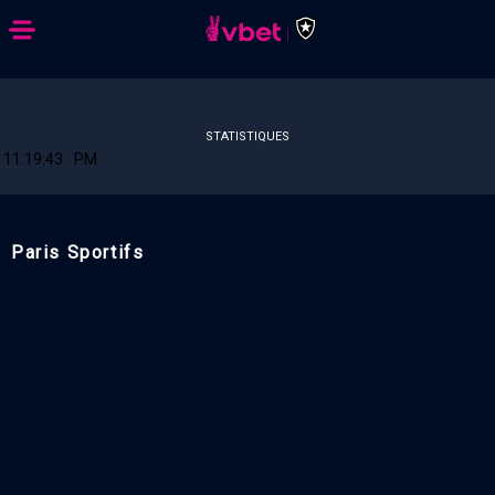
STATISTIQUES
11:19:43
PM
Paris Sportifs