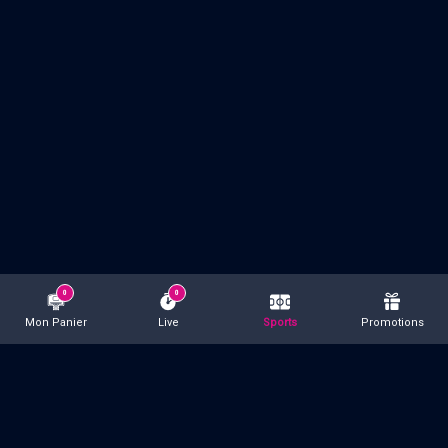
0
0
Mon Panier
Live
Sports
Promotions