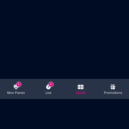
0
0
Mon Panier
Live
Sports
Promotions