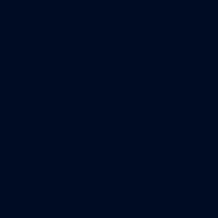
interdits aux mineurs.
Suivez-nous