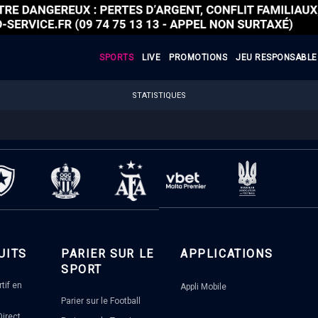
SPORTS
LIVE
PROMOTIONS
JEU RESPONSABLE
STATISTIQUES
UITS
PARIER SUR LE
APPLICATIONS
SPORT
tif en
Appli Mobile
Parier sur le Football
Direct