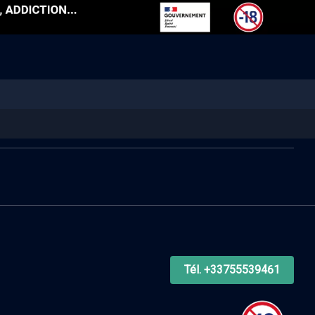
Tél. +33755539461