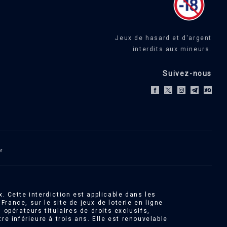
Jeux de hasard et d'argent
interdits aux mineurs.
Suivez-nous
. Cette interdiction est applicable dans les
France, sur le site de jeux de loterie en ligne
opérateurs titulaires de droits exclusifs,
e inférieure à trois ans. Elle est renouvelable