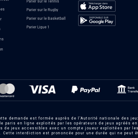
Parier sur le Tennis
ues
Parier sur le Rugby
Parier sur le Basketball
r
Parier Ligue 1
s
ns
on
tte demande est formée auprès de l'Autorité nationale des jeux
de paris en ligne exploités par les opérateurs de jeux agréés en 
es de jeux accessibles avec un compte joueur exploitées par les 
 Cette interdiction est prononcée pour une durée qui ne peut êtr