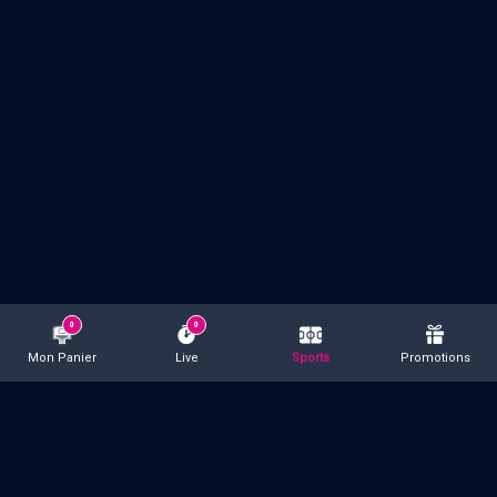
0
0
Mon Panier
Live
Sports
Promotions