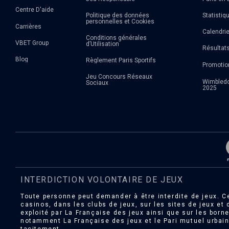
Centre D'aide
Statistiq
Politique des données
personnelles et Cookies
Carrières
Calendrie
Conditions générales
VBET Group
d’Utilisation
Résultat
Blog
Règlement Paris Sportifs
Promotio
Jeu Concours Réseaux
Wimbled
Sociaux
2025
INTERDICTION VOLONTAIRE DE JEUX
Toute personne peut demander à être interdite de jeux. Ce
casinos, dans les clubs de jeux, sur les sites de jeux et 
exploité par La Française des jeux ainsi que sur les born
notamment La Française des jeux et le Pari mutuel urbain.
tacitement.