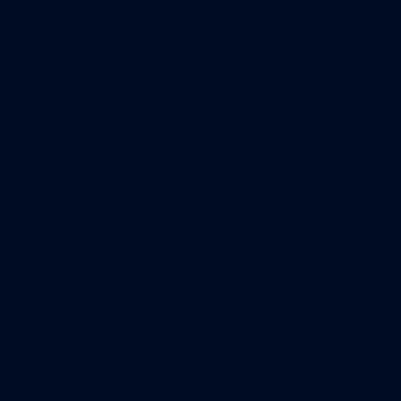
interdits aux mineurs.
Suivez-nous