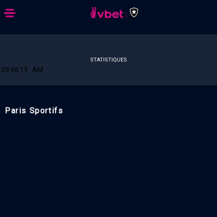
STATISTIQUES
09:48:13
AM
Paris Sportifs