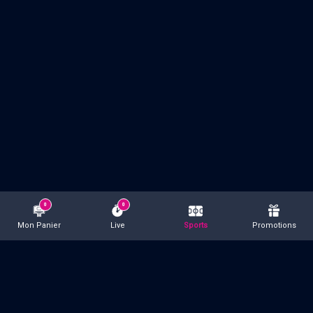
0
0
Mon Panier
Live
Sports
Promotions