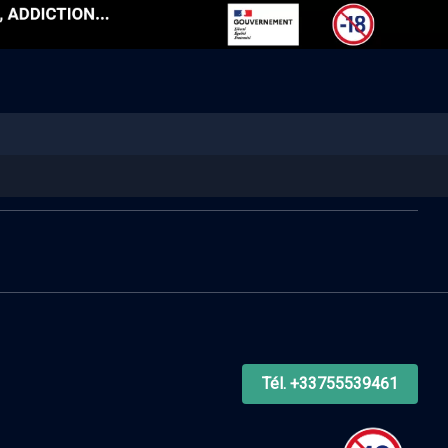
Tél. +33755539461