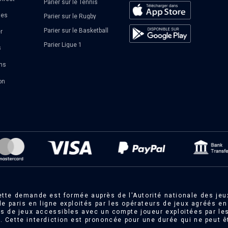
Parier sur le Tennis
ues
Parier sur le Rugby
Parier sur le Basketball
r
Parier Ligue 1
s
ns
on
tte demande est formée auprès de l'Autorité nationale des jeux
de paris en ligne exploités par les opérateurs de jeux agréés en 
es de jeux accessibles avec un compte joueur exploitées par les 
 Cette interdiction est prononcée pour une durée qui ne peut êtr