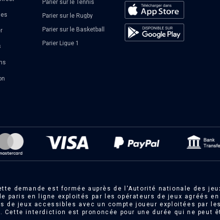
Parier sur le Tennis
ues
Parier sur le Rugby
Parier sur le Basketball
r
Parier Ligue 1
s
ns
on
tte demande est formée auprès de l'Autorité nationale des jeux
de paris en ligne exploités par les opérateurs de jeux agréés en 
es de jeux accessibles avec un compte joueur exploitées par les 
 Cette interdiction est prononcée pour une durée qui ne peut êtr