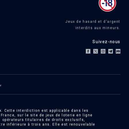
Jeux de hasard et d'argent
interdits aux mineurs.
Suivez-nous
. Cette interdiction est applicable dans les
France, sur le site de jeux de loterie en ligne
opérateurs titulaires de droits exclusifs,
e inférieure à trois ans. Elle est renouvelable