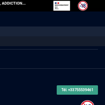
Tél. +33755539461