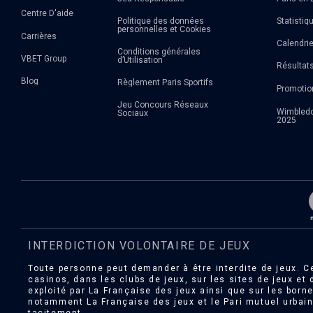
Centre D'aide
Statistiq
Politique des données
personnelles et Cookies
Carrières
Calendrie
Conditions générales
VBET Group
d’Utilisation
Résultat
Blog
Règlement Paris Sportifs
Promotio
Jeu Concours Réseaux
Wimbled
Sociaux
2025
INTERDICTION VOLONTAIRE DE JEUX
Toute personne peut demander à être interdite de jeux. Ce
casinos, dans les clubs de jeux, sur les sites de jeux et 
exploité par La Française des jeux ainsi que sur les born
notamment La Française des jeux et le Pari mutuel urbain.
tacitement.