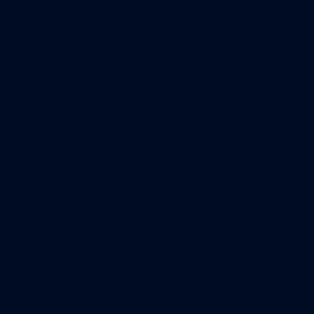
interdits aux mineurs.
Suivez-nous