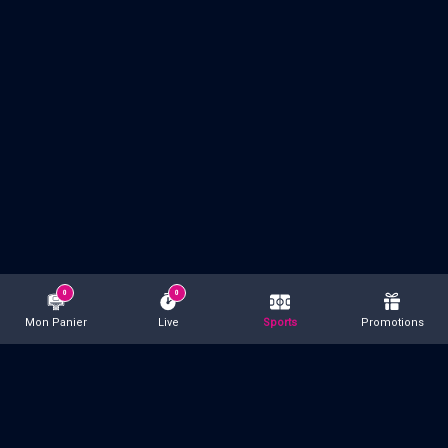
0
0
Mon Panier
Live
Sports
Promotions