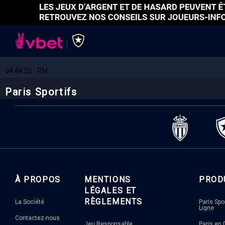
04:44:25
PM
Paris Sportifs
À PROPOS
MENTIONS
PROD
LÉGALES ET
RÈGLEMENTS
La Société
Paris Spor
Ligne
Contactez-nous
Paris en 
Jeu Responsable