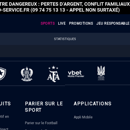
SPORTS
LIVE
PROMOTIONS
JEU RESPONSABLE
STATISTIQUES
UITS
PARIER SUR LE
APPLICATIONS
SPORT
tif en
Appli Mobile
Parier sur le Football
Direct