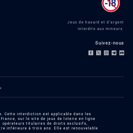
Jeux de hasard et d'argent
interdits aux mineurs.
Suivez-nous
. Cette interdiction est applicable dans les
France, sur le site de jeux de loterie en ligne
opérateurs titulaires de droits exclusifs,
e inférieure à trois ans. Elle est renouvelable