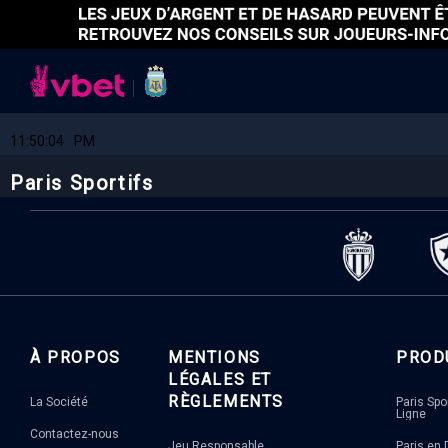
11:50:04
PM
Paris Sportifs
À PROPOS
MENTIONS
PROD
LÉGALES ET
RÈGLEMENTS
La Société
Paris Spor
Ligne
Contactez-nous
Paris en 
Jeu Responsable