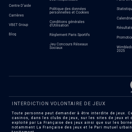
Centre D'aide
Statistiq
Politique des données
personnelles et Cookies
Carrières
Calendrie
Conditions générales
VBET Group
d’Utilisation
Résultat
Blog
Règlement Paris Sportifs
Promotio
Jeu Concours Réseaux
Wimbled
Sociaux
2025
INTERDICTION VOLONTAIRE DE JEUX
Toute personne peut demander à être interdite de jeux. Ce
casinos, dans les clubs de jeux, sur les sites de jeux et 
exploité par La Française des jeux ainsi que sur les born
notamment La Française des jeux et le Pari mutuel urbain.
tacitement.