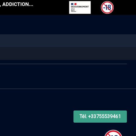
Tél. +33755539461