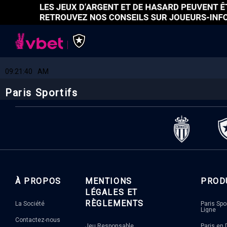
09:21:40
AM
Paris Sportifs
À PROPOS
MENTIONS
PROD
LÉGALES ET
RÈGLEMENTS
La Société
Paris Spor
Ligne
Contactez-nous
Paris en 
Jeu Responsable