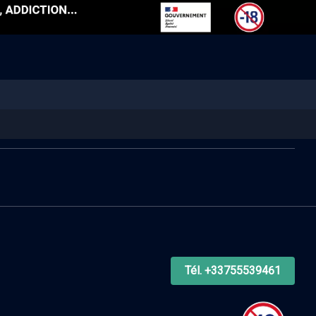
Tél. +33755539461