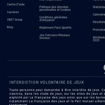
Centre D'aide
Statistiq
Politique des données
personnelles et Cookies
Carrières
Calendrie
Conditions générales
VBET Group
d’Utilisation
Résultat
Blog
Règlement Paris Sportifs
Promotio
Jeu Concours Réseaux
Wimbled
Sociaux
2025
INTERDICTION VOLONTAIRE DE JEUX
Toute personne peut demander à être interdite de jeux. Ce
casinos, dans les clubs de jeux, sur les sites de jeux et 
exploité par La Française des jeux ainsi que sur les born
notamment La Française des jeux et le Pari mutuel urbain.
tacitement.