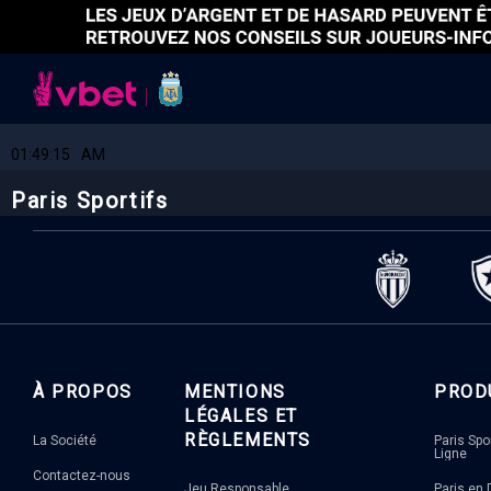
01:49:15
AM
Paris Sportifs
À PROPOS
MENTIONS
PROD
LÉGALES ET
RÈGLEMENTS
La Société
Paris Spor
Ligne
Contactez-nous
Paris en 
Jeu Responsable