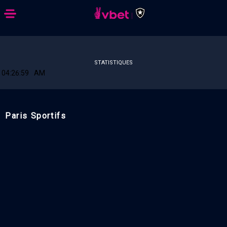
STATISTIQUES
04:26:59
AM
Paris Sportifs