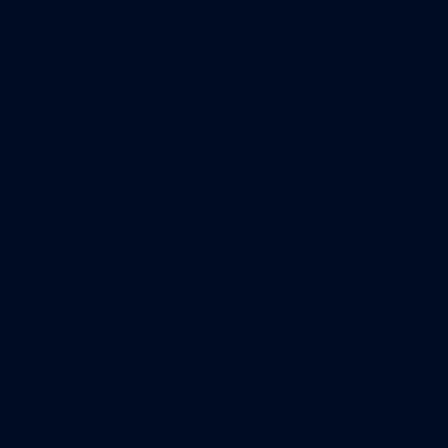
interdits aux mineurs.
Suivez-nous