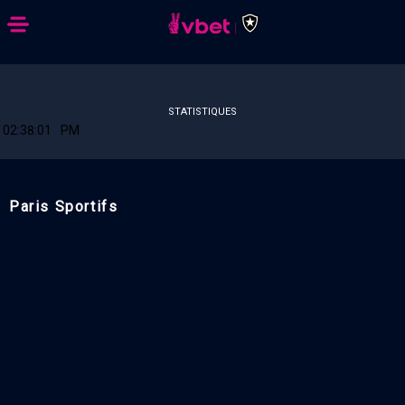
STATISTIQUES
02:38:01
PM
Paris Sportifs