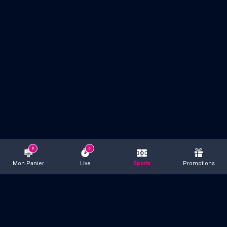
0
0
Mon Panier
Live
Sports
Promotions