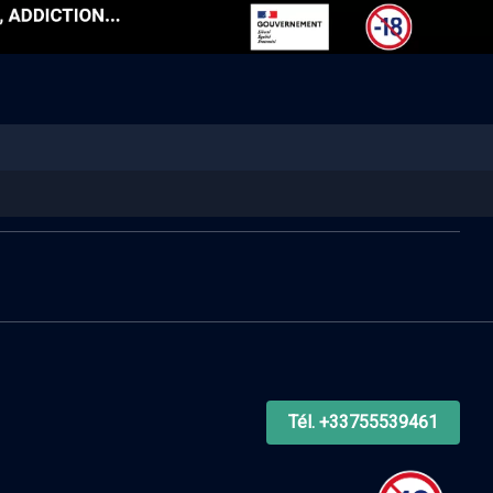
Tél. +33755539461