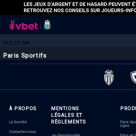
00:21:52
AM
Paris Sportifs
À PROPOS
MENTIONS
PROD
LÉGALES ET
RÈGLEMENTS
La Société
Paris Spor
Ligne
Contactez-nous
Paris en 
Jeu Responsable