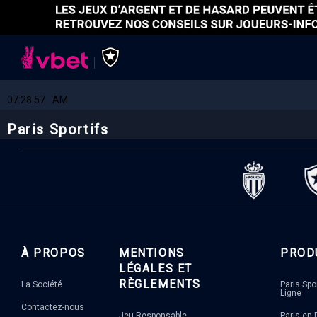
07:28:57
AM
Paris Sportifs
À PROPOS
MENTIONS
PROD
LÉGALES ET
RÈGLEMENTS
La Société
Paris Spor
Ligne
Contactez-nous
Paris en 
Jeu Responsable