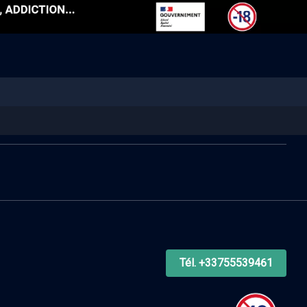
Tél. +33755539461