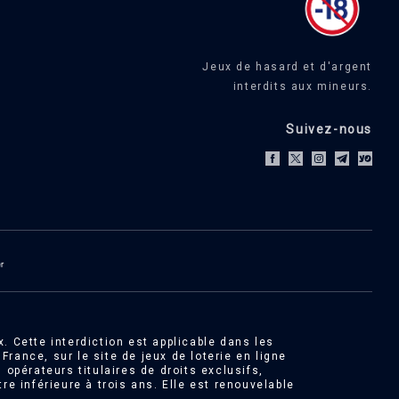
Jeux de hasard et d'argent
interdits aux mineurs.
Suivez-nous
. Cette interdiction est applicable dans les
France, sur le site de jeux de loterie en ligne
opérateurs titulaires de droits exclusifs,
e inférieure à trois ans. Elle est renouvelable