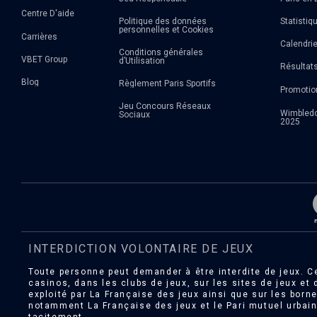
Centre D'aide
Statistiq
Politique des données
personnelles et Cookies
Carrières
Calendrie
Conditions générales
VBET Group
d’Utilisation
Résultat
Blog
Règlement Paris Sportifs
Promotio
Jeu Concours Réseaux
Wimbled
Sociaux
2025
INTERDICTION VOLONTAIRE DE JEUX
Toute personne peut demander à être interdite de jeux. Ce
casinos, dans les clubs de jeux, sur les sites de jeux et 
exploité par La Française des jeux ainsi que sur les born
notamment La Française des jeux et le Pari mutuel urbain.
tacitement.