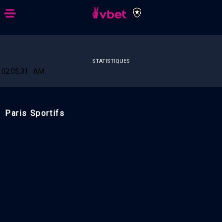
STATISTIQUES
02:05:31
AM
Paris Sportifs