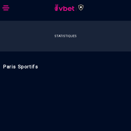
STATISTIQUES
Paris Sportifs