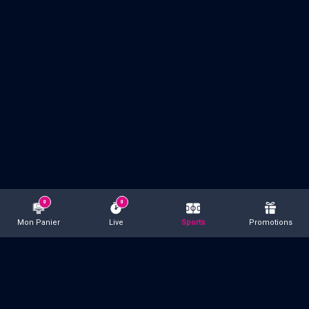
0
0
Mon Panier
Live
Sports
Promotions