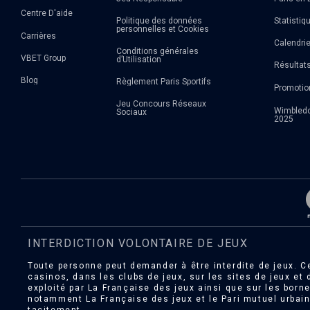
Centre D'aide
Statistiq
Politique des données
personnelles et Cookies
Carrières
Calendrie
Conditions générales
VBET Group
d’Utilisation
Résultat
Blog
Règlement Paris Sportifs
Promotio
Jeu Concours Réseaux
Wimbled
Sociaux
2025
INTERDICTION VOLONTAIRE DE JEUX
Toute personne peut demander à être interdite de jeux. Ce
casinos, dans les clubs de jeux, sur les sites de jeux et 
exploité par La Française des jeux ainsi que sur les born
notamment La Française des jeux et le Pari mutuel urbain.
tacitement.