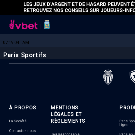
07:19:04
AM
Paris Sportifs
À PROPOS
MENTIONS
PROD
LÉGALES ET
RÈGLEMENTS
La Société
Paris Spor
Ligne
Contactez-nous
Paris en 
Jeu Responsable