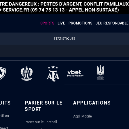
SPORTS
LIVE
PROMOTIONS
JEU RESPONSABLE
STATISTIQUES
UITS
PARIER SUR LE
APPLICATIONS
SPORT
tif en
Appli Mobile
Parier sur le Football
Direct