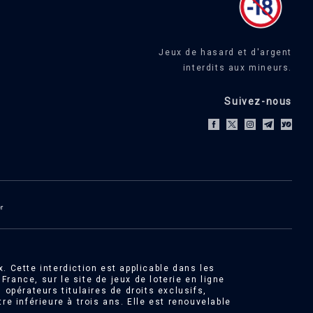
Jeux de hasard et d'argent
interdits aux mineurs.
Suivez-nous
. Cette interdiction est applicable dans les
France, sur le site de jeux de loterie en ligne
opérateurs titulaires de droits exclusifs,
e inférieure à trois ans. Elle est renouvelable